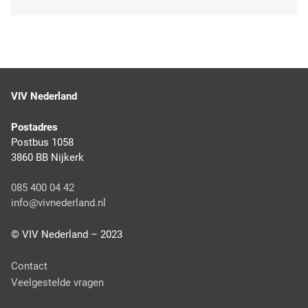
VIV Nederland
Postadres
Postbus 1058
3860 BB Nijkerk
085 400 04 42
info@vivnederland.nl
© VIV Nederland – 2023
F
Contact
o
Veelgestelde vragen
o