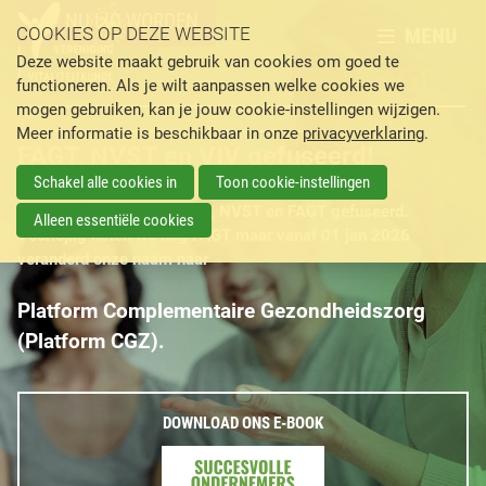
NU LID WORDEN
MENU
COOKIES OP DEZE WEBSITE
Deze website maakt gebruik van cookies om goed te
functioneren. Als je wilt aanpassen welke cookies we
___________________________________________________________
mogen gebruiken, kan je jouw cookie-instellingen wijzigen.
________________________________________
Meer informatie is beschikbaar in onze
privacyverklaring
.
FAGT, NVST en VIV gefuseerd!
Schakel alle cookies in
Toon cookie-instellingen
Op 01 juli 2025 zijn de VIV, NVST en FAGT
gefuseerd.
Alleen essentiële cookies
Voorlopig heten we nog FAGT maar vanaf 01 jan 2026
veranderd onze naam naar
Platform Complementaire Gezondheidszorg
(Platform CGZ)
.
DOWNLOAD ONS E-BOOK