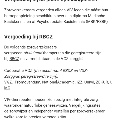
Zorgverzekeraars vergoeden alleen VIV-leden die náást hun
beroepsopleiding beschikken over een diploma Medische
Basiskennis en of Psychosociale Basiskennis (MBK/PSBK)
Vergoeding bij RBCZ
De volgende zorgverzekeraars
vergoeden
uitsluitend
therapeuten die geregistreerd zijn
bij
RBCZ
en vermeld staan in de VGZ-zorggids.
Coöperatie VGZ
(therapeut moet RBCZ en VGZ-
Zorggids
geregistreerd te zijn):
VGZ
,
Promovendum,
NationalAcademic,
IZZ
,
Univé
,
ZEKUR
,
U
MC
.
VIV-therapeuten houden zich bezig met integrale zorg,
waaronder natuurlijke geneeswijzen. Vergelijkingssites
de
zorgwijzer
en
independer
vertellen per zorgverzekeraar
welke zorg je precies vergoed krijgt.