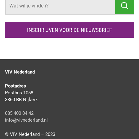
Z
t
k
p
n
O
E
K
INSCHRIJVEN VOOR DE NIEUWSBRIEF
E
N
VIV Nederland
Postadres
Postbus 1058
3860 BB Nijkerk
085 400 04 42
info@vivnederland.nl
© VIV Nederland – 2023