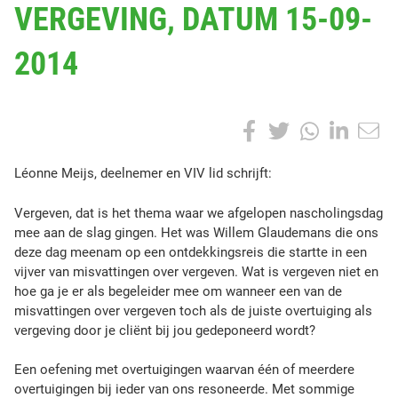
VERGEVING, DATUM 15-09-
A
T
2014
S
T
O
P
S
F
T
W
L
:
h
a
w
h
i
a
L
Léonne Meijs, deelnemer en VIV lid schrijft:
r
é
c
i
a
n
e
o
Vergeven, dat is het thema waar we afgelopen nascholingsdag
t
e
t
t
k
n
mee aan de slag gingen. Het was Willem Glaudemans die ons
h
n
deze dag meenam op een ontdekkingsreis die startte in een
i
b
t
s
e
e
vijver van misvattingen over vergeven. Wat is vergeven niet en
s
M
hoe ga je er als begeleider mee om wanneer een van de
p
o
e
A
d
e
misvattingen over vergeven toch als de juiste overtuiging als
o
i
vergeving door je cliënt bij jou gedeponeerd wordt?
o
r
p
I
s
j
t
s
k
p
n
Een oefening met overtuigingen waarvan één of meerdere
,
overtuigingen bij ieder van ons resoneerde. Met sommige