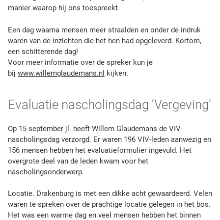
r
manier waarop hij ons toespreekt.
i
j
Een dag waarna mensen meer straalden en onder de indruk
f
waren van de inzichten die het hen had opgeleverd. Kortom,
t
een schitterende dag!
:
Voor meer informatie over de spreker kun je
bij
www.willemglaudemans.nl
kijken.
Evaluatie nascholingsdag ‘Vergeving’
Op 15 september jl. heeft Willem Glaudemans de VIV-
nascholingsdag verzorgd. Er waren 196 VIV-leden aanwezig en
156 mensen hebben het evaluatieformulier ingevuld. Het
overgrote deel van de leden kwam voor het
nascholingsonderwerp.
Locatie. Drakenburg is met een dikke acht gewaardeerd. Velen
waren te spreken over de prachtige locatie gelegen in het bos.
Het was een warme dag en veel mensen hebben het binnen