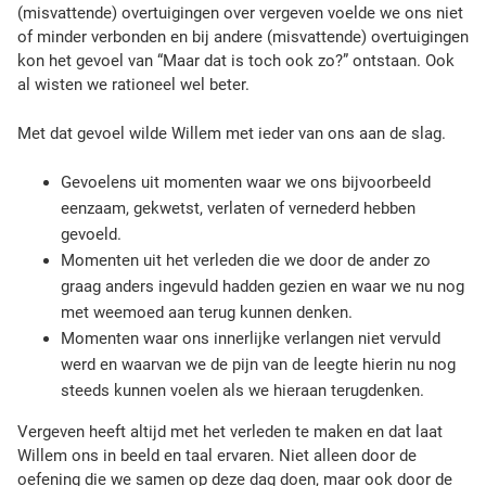
d
(misvattende) overtuigingen over vergeven voelde we ons niet
e
of minder verbonden en bij andere (misvattende) overtuigingen
e
kon het gevoel van “Maar dat is toch ook zo?” ontstaan. Ook
l
al wisten we rationeel wel beter.
n
e
Met dat gevoel wilde Willem met ieder van ons aan de slag.
m
e
Gevoelens uit momenten waar we ons bijvoorbeeld
r
eenzaam, gekwetst, verlaten of vernederd hebben
e
gevoeld.
n
Momenten uit het verleden die we door de ander zo
V
graag anders ingevuld hadden gezien en waar we nu nog
I
met weemoed aan terug kunnen denken.
V
Momenten waar ons innerlijke verlangen niet vervuld
l
werd en waarvan we de pijn van de leegte hierin nu nog
i
steeds kunnen voelen als we hieraan terugdenken.
d
s
Vergeven heeft altijd met het verleden te maken en dat laat
c
Willem ons in beeld en taal ervaren. Niet alleen door de
h
oefening die we samen op deze dag doen, maar ook door de