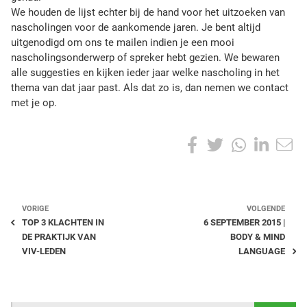
We houden de lijst echter bij de hand voor het uitzoeken van
nascholingen voor de aankomende jaren. Je bent altijd
uitgenodigd om ons te mailen indien je een mooi
nascholingsonderwerp of spreker hebt gezien. We bewaren
alle suggesties en kijken ieder jaar welke nascholing in het
thema van dat jaar past. Als dat zo is, dan nemen we contact
met je op.
S
F
T
W
L
h
a
w
h
i
a
r
c
i
a
n
e
VORIGE
VOLGENDE
t
e
t
t
k
TOP 3 KLACHTEN IN
6 SEPTEMBER 2015 |
h
DE PRAKTIJK VAN
BODY & MIND
i
b
t
s
e
VIV-LEDEN
LANGUAGE
s
p
o
e
A
d
o
o
r
p
I
s