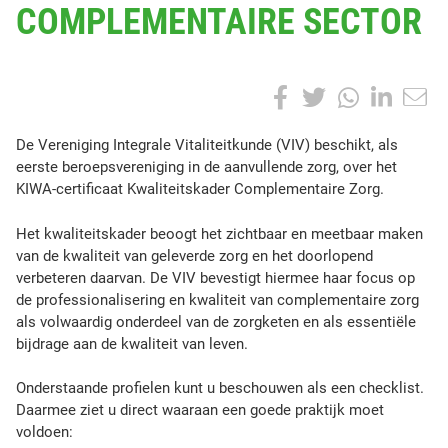
COMPLEMENTAIRE SECTOR
A
T
S
T
S
F
T
W
L
h
O
a
w
h
i
a
P
D
De Vereniging Integrale Vitaliteitkunde (VIV) beschikt, als
r
:
e
eerste beroepsvereniging in de aanvullende zorg, over het
c
i
a
n
e
V
KIWA-certificaat Kwaliteitskader Complementaire Zorg.
t
e
t
t
k
e
h
r
Het kwaliteitskader beoogt het zichtbaar en meetbaar maken
i
b
t
s
e
e
van de kwaliteit van geleverde zorg en het doorlopend
s
n
verbeteren daarvan. De VIV bevestigt hiermee haar focus op
p
o
e
A
d
i
de professionalisering en kwaliteit van complementaire zorg
o
g
als volwaardig onderdeel van de zorgketen en als essentiële
o
r
p
I
s
i
bijdrage aan de kwaliteit van leven.
t
n
k
p
n
g
Onderstaande profielen kunt u beschouwen als een checklist.
I
Daarmee ziet u direct waaraan een goede praktijk moet
n
voldoen: