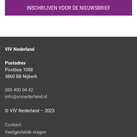
e
K
INSCHRIJVEN VOOR DE NIEUWSBRIEF
(
E
V
N
I
V
)
b
VIV Nederland
e
s
Postadres
c
Postbus 1058
h
3860 BB Nijkerk
i
k
085 400 04 42
t
info@vivnederland.nl
,
a
© VIV Nederland – 2023
l
s
F
Contact
e
o
Veelgestelde vragen
e