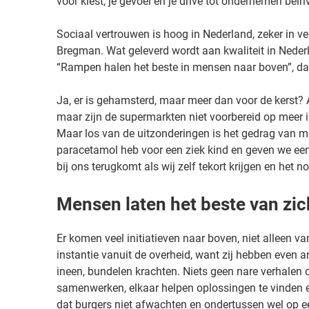
voor kiest, je gevoel en je drive tot ondernemen beïn
Sociaal vertrouwen is hoog in Nederland, zeker in ve
Bregman. Wat geleverd wordt aan kwaliteit in Neder
“Rampen halen het beste in mensen naar boven”, da
Ja, er is gehamsterd, maar meer dan voor de kerst? Al
maar zijn de supermarkten niet voorbereid op meer i
Maar los van de uitzonderingen is het gedrag van me
paracetamol heb voor een ziek kind en geven we een 
bij ons terugkomt als wij zelf tekort krijgen en het
Mensen laten het beste van zic
Er komen veel initiatieven naar boven, niet alleen van
instantie vanuit de overheid, want zij hebben even
ineen, bundelen krachten. Niets geen nare verhalen 
samenwerken, elkaar helpen oplossingen te vinden e
dat burgers niet afwachten en ondertussen wel op ee