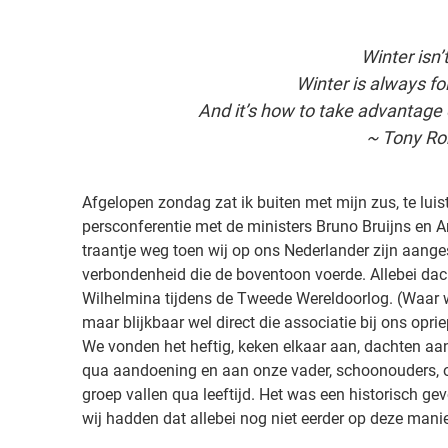
e
n
v
Winter isn’
r
Winter is always fo
i
And it’s how to take advantage
j
~ Tony Ro
e
v
o
Afgelopen zondag zat ik buiten met mijn zus, te luis
g
persconferentie met de ministers Bruno Bruijns en A
e
traantje weg toen wij op ons Nederlander zijn aang
l
verbondenheid die de boventoon voerde. Allebei da
,
Wilhelmina tijdens de Tweede Wereldoorlog. (Waar we 
o
maar blijkbaar wel direct die associatie bij ons oprie
f
We vonden het heftig, keken elkaar aan, dachten aa
l
qua aandoening en aan onze vader, schoonouders, o
e
groep vallen qua leeftijd. Het was een historisch g
e
wij hadden dat allebei nog niet eerder op deze mani
f