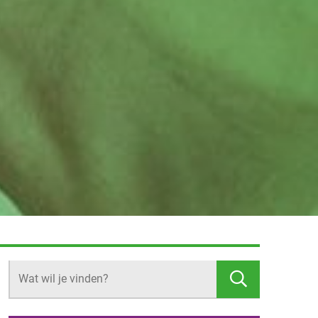
Z
O
E