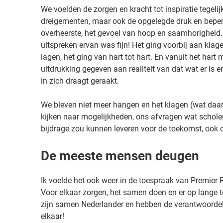
j
We voelden de zorgen en kracht tot inspiratie tegeli
e
dreigementen, maar ook de opgelegde druk en beper
v
overheerste, het gevoel van hoop en saamhorigheid.
o
uitspreken ervan was fijn! Het ging voorbij aan klage
g
lagen, het ging van hart tot hart. En vanuit het hart 
e
uitdrukking gegeven aan realiteit van dat wat er is
l
in zich draagt geraakt.
v
r
We bleven niet meer hangen en het klagen (wat daa
i
kijken naar mogelijkheden, ons afvragen wat schole
j
bijdrage zou kunnen leveren voor de toekomst, ook o
”
,
De meeste mensen deugen
Ik voelde het ook weer in de toespraak van Premier 
Voor elkaar zorgen, het samen doen en er op lange 
zijn samen Nederlander en hebben de verantwoordelij
elkaar!