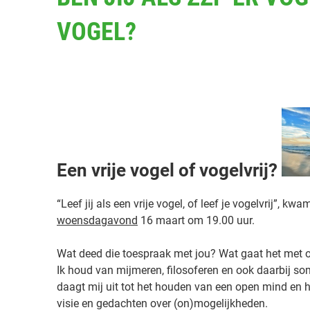
A
VOGEL?
A
T
S
T
S
O
h
P
:
a
“
r
L
e
e
t
e
Een vrije vogel of vogelvrij?
h
f
i
j
“Leef jij als een vrije vogel, of leef je vogelvrij”, kwa
s
i
woensdagavond
16 maart om 19.00 uur.
p
j
o
a
Wat deed die toespraak met jou? Wat gaat het met
s
l
Ik houd van mijmeren, filosoferen en ook daarbij so
t
s
daagt mij uit tot het houden van een open mind en he
e
visie en gedachten over (on)mogelijkheden.