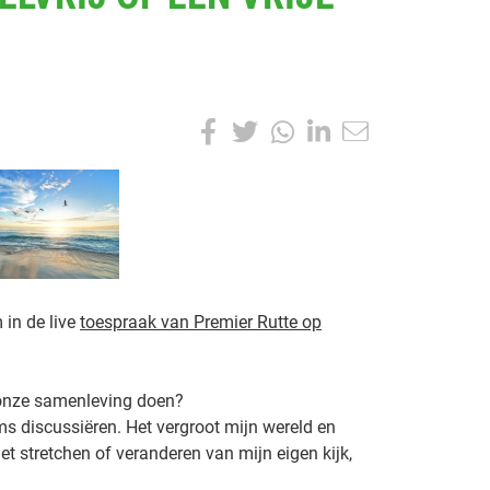
F
T
W
L
a
w
h
i
c
i
a
n
e
t
t
k
b
t
s
e
m in de live
toespraak van Premier Rutte op
o
e
A
d
o
r
p
I
 onze samenleving doen?
k
p
n
ms discussiëren. Het vergroot mijn wereld en
t stretchen of veranderen van mijn eigen kijk,