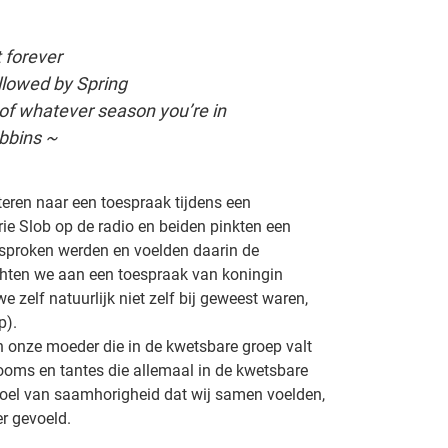
t forever
llowed by Spring
 of whatever season you’re in
bbins ~
teren naar een toespraak tijdens een
rie Slob op de radio en beiden pinkten een
esproken werden en voelden daarin de
chten we aan een toespraak van koningin
zelf natuurlijk niet zelf bij geweest waren,
p).
n onze moeder die in de kwetsbare groep valt
oms en tantes die allemaal in de kwetsbare
evoel van saamhorigheid dat wij samen voelden,
er gevoeld.