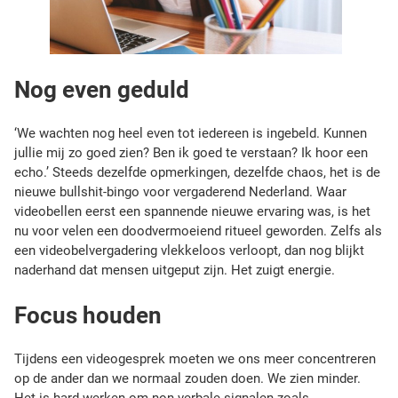
h
e
t
v
i
Nog even geduld
d
e
‘We wachten nog heel even tot iedereen is ingebeld. Kunnen
o
jullie mij zo goed zien? Ben ik goed te verstaan? Ik hoor een
b
echo.’ Steeds dezelfde opmerkingen, dezelfde chaos, het is de
e
nieuwe bullshit-bingo voor vergaderend Nederland. Waar
l
videobellen eerst een spannende nieuwe ervaring was, is het
l
nu voor velen een doodvermoeiend ritueel geworden. Zelfs als
e
een videobelvergadering vlekkeloos verloopt, dan nog blijkt
n
naderhand dat mensen uitgeput zijn. Het zuigt energie.
?
D
Focus houden
a
t
i
Tijdens een videogesprek moeten we ons meer concentreren
s
op de ander dan we normaal zouden doen. We zien minder.
h
Het is hard werken om non-verbale signalen zoals