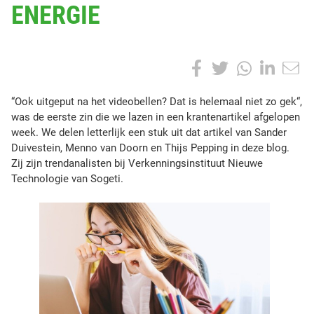
ENERGIE
A
T
S
T
S
F
T
W
L
h
O
a
w
h
i
a
P
“
“Ook uitgeput na het videobellen? Dat is helemaal niet zo gek“,
r
:
O
was de eerste zin die we lazen in een krantenartikel afgelopen
c
i
a
n
e
o
week. We delen letterlijk een stuk uit dat artikel van Sander
t
e
t
t
k
k
Duivestein, Menno van Doorn en Thijs Pepping in deze blog.
h
u
Zij zijn trendanalisten bij Verkenningsinstituut Nieuwe
i
b
t
s
e
i
Technologie van Sogeti.
s
t
p
o
e
A
d
g
o
e
o
r
p
I
s
p
t
u
k
p
n
t
n
a