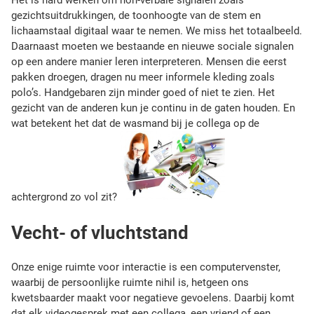
e
gezichtsuitdrukkingen, de toonhoogte van de stem en
l
lichaamstaal digitaal waar te nemen. We miss het totaalbeeld.
e
Daarnaast moeten we bestaande en nieuwe sociale signalen
m
op een andere manier leren interpreteren. Mensen die eerst
a
pakken droegen, dragen nu meer informele kleding zoals
a
polo’s. Handgebaren zijn minder goed of niet te zien. Het
l
gezicht van de anderen kun je continu in de gaten houden. En
n
wat betekent het dat de wasmand bij je collega op de
i
e
t
z
achtergrond zo vol zit?
o
g
Vecht- of vluchtstand
e
k
Onze enige ruimte voor interactie is een computervenster,
waarbij de persoonlijke ruimte nihil is, hetgeen ons
kwetsbaarder maakt voor negatieve gevoelens. Daarbij komt
dat elk videogesprek met een collega, een vriend of een