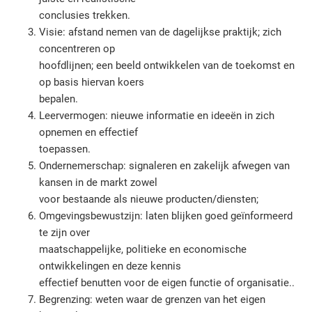
v
conclusies trekken.
a
Visie: afstand nemen van de dagelijkse praktijk; zich
k
concentreren op
t
hoofdlijnen; een beeld ontwikkelen van de toekomst en
e
op basis hiervan koers
r
bepalen.
m
e
Leervermogen: nieuwe informatie en ideeën in zich
n
opnemen en effectief
k
toepassen.
o
Ondernemerschap: signaleren en zakelijk afwegen van
m
kansen in de markt zowel
e
voor bestaande als nieuwe producten/diensten;
n
Omgevingsbewustzijn: laten blijken goed geïnformeerd
j
te zijn over
e
maatschappelijke, politieke en economische
t
ontwikkelingen en deze kennis
e
effectief benutten voor de eigen functie of organisatie..
g
e
Begrenzing: weten waar de grenzen van het eigen