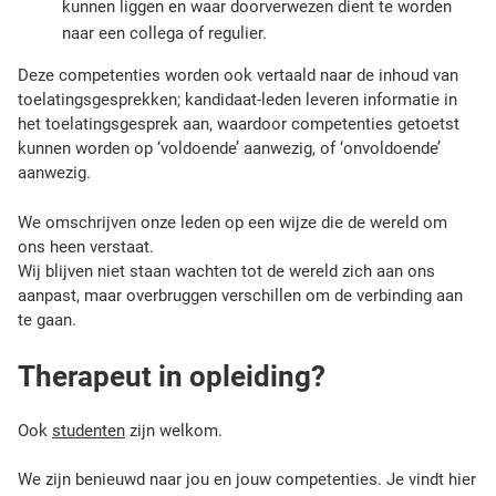
m
kunnen liggen en waar doorverwezen dient te worden
o
naar een collega of regulier.
e
Deze competenties worden ook vertaald naar de inhoud van
t
toelatingsgesprekken; kandidaat-leden leveren informatie in
.
het toelatingsgesprek aan, waardoor competenties getoetst
J
kunnen worden op ‘voldoende’ aanwezig, of ‘onvoldoende’
e
aanwezig.
k
a
We omschrijven onze leden op een wijze die de wereld om
n
ons heen verstaat.
e
Wij blijven niet staan wachten tot de wereld zich aan ons
r
aanpast, maar overbruggen verschillen om de verbinding aan
n
te gaan.
i
e
t
Therapeut in opleiding?
o
m
Ook
studenten
zijn welkom.
h
e
We zijn benieuwd naar jou en jouw competenties. Je vindt hier
e