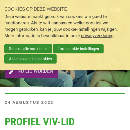
MENU
COOKIES OP DEZE WEBSITE
Deze website maakt gebruik van cookies om goed te
functioneren. Als je wilt aanpassen welke cookies we
mogen gebruiken, kan je jouw cookie-instellingen wijzigen.
Meer informatie is beschikbaar in onze
privacyverklaring
.
Schakel alle cookies in
Toon cookie-instellingen
Alleen essentiële cookies
NU LID WORDEN
G
24 AUGUSTUS 2022
E
P
PROFIEL VIV-LID
L
A