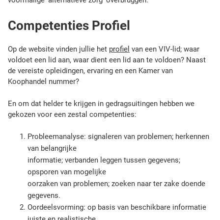
voormalige ‘alternatieve zorg’ overbruggen.
l
e
Competenties Profiel
n
w
Op de website vinden jullie het
profiel
van een VIV-lid; waar
o
voldoet een lid aan, waar dient een lid aan te voldoen? Naast
r
de vereiste opleidingen, ervaring en een Kamer van
d
Koophandel nummer?
e
n
En om dat helder te krijgen in gedragsuitingen hebben we
o
gekozen voor een zestal competenties:
p
g
Probleemanalyse: signaleren van problemen; herkennen
e
van belangrijke
m
informatie; verbanden leggen tussen gegevens;
a
a
opsporen van mogelijke
k
oorzaken van problemen; zoeken naar ter zake doende
t
gegevens.
e
Oordeelsvorming: op basis van beschikbare informatie
n
juiste en realistische