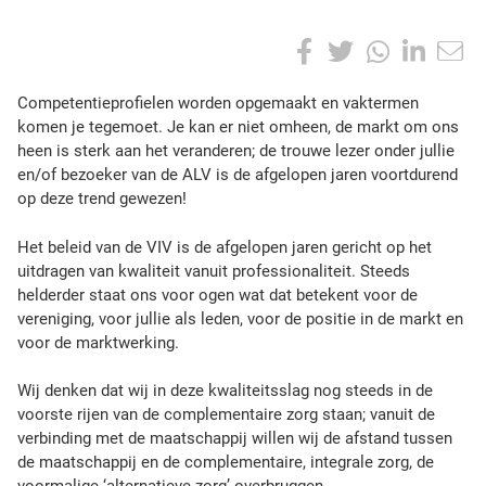
A
S
F
T
W
L
T
h
S
a
w
h
i
a
T
C
Competentieprofielen worden opgemaakt en vaktermen
r
O
o
komen je tegemoet. Je kan er niet omheen, de markt om ons
c
i
a
n
e
P
m
heen is sterk aan het veranderen; de trouwe lezer onder jullie
t
:
e
t
t
k
p
en/of bezoeker van de ALV is de afgelopen jaren voortdurend
h
e
op deze trend gewezen!
i
b
t
s
e
t
s
e
Het beleid van de VIV is de afgelopen jaren gericht op het
p
o
e
A
d
n
uitdragen van kwaliteit vanuit professionaliteit. Steeds
o
t
helderder staat ons voor ogen wat dat betekent voor de
o
r
p
I
s
i
vereniging, voor jullie als leden, voor de positie in de markt en
t
e
k
p
n
voor de marktwerking.
p
r
Wij denken dat wij in deze kwaliteitsslag nog steeds in de
o
voorste rijen van de complementaire zorg staan; vanuit de
f
verbinding met de maatschappij willen wij de afstand tussen
i
de maatschappij en de complementaire, integrale zorg, de
e