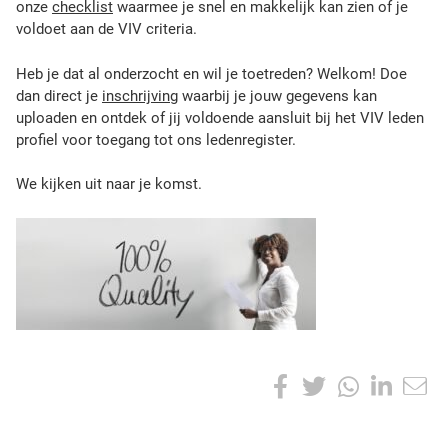
onze
checklist
waarmee je snel en makkelijk kan zien of je
n
voldoet aan de VIV criteria.
,
d
Heb je dat al onderzocht en wil je toetreden? Welkom! Doe
e
dan direct je
inschrijving
waarbij je jouw gegevens kan
m
uploaden en ontdek of jij voldoende aansluit bij het VIV leden
a
profiel voor toegang tot ons ledenregister.
r
k
We kijken uit naar je komst.
t
o
m
o
n
s
h
e
e
S
F
T
W
L
n
h
i
a
w
h
i
a
s
r