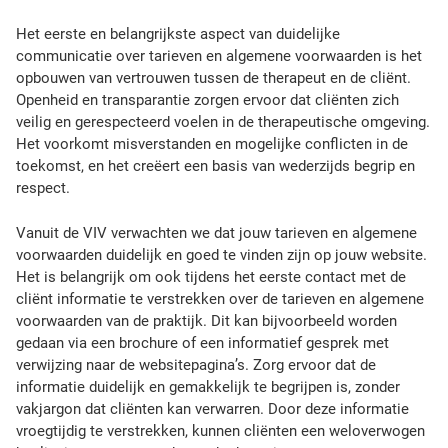
e
n
Het eerste en belangrijkste aspect van duidelijke
s
communicatie over tarieven en algemene voorwaarden is het
p
opbouwen van vertrouwen tussen de therapeut en de cliënt.
e
Openheid en transparantie zorgen ervoor dat cliënten zich
l
veilig en gerespecteerd voelen in de therapeutische omgeving.
e
Het voorkomt misverstanden en mogelijke conflicten in de
n
toekomst, en het creëert een basis van wederzijds begrip en
w
respect.
e
e
Vanuit de VIV verwachten we dat jouw tarieven en algemene
e
voorwaarden duidelijk en goed te vinden zijn op jouw website.
n
Het is belangrijk om ook tijdens het eerste contact met de
c
cliënt informatie te verstrekken over de tarieven en algemene
r
voorwaarden van de praktijk. Dit kan bijvoorbeeld worden
u
gedaan via een brochure of een informatief gesprek met
c
verwijzing naar de websitepagina’s. Zorg ervoor dat de
i
informatie duidelijk en gemakkelijk te begrijpen is, zonder
a
vakjargon dat cliënten kan verwarren. Door deze informatie
l
vroegtijdig te verstrekken, kunnen cliënten een weloverwogen