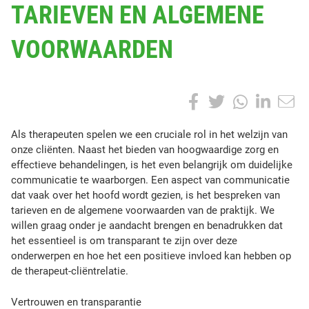
TARIEVEN EN ALGEMENE
A
T
VOORWAARDEN
S
T
O
P
S
F
T
W
L
:
h
a
w
h
i
a
A
Als therapeuten spelen we een cruciale rol in het welzijn van
r
l
onze cliënten. Naast het bieden van hoogwaardige zorg en
c
i
a
n
e
s
effectieve behandelingen, is het even belangrijk om duidelijke
t
e
t
t
k
t
communicatie te waarborgen. Een aspect van communicatie
h
h
dat vaak over het hoofd wordt gezien, is het bespreken van
i
b
t
s
e
e
tarieven en de algemene voorwaarden van de praktijk. We
s
r
willen graag onder je aandacht brengen en benadrukken dat
p
o
e
A
d
a
het essentieel is om transparant te zijn over deze
o
p
onderwerpen en hoe het een positieve invloed kan hebben op
o
r
p
I
s
e
de therapeut-cliëntrelatie.
t
u
k
p
n
t
Vertrouwen en transparantie