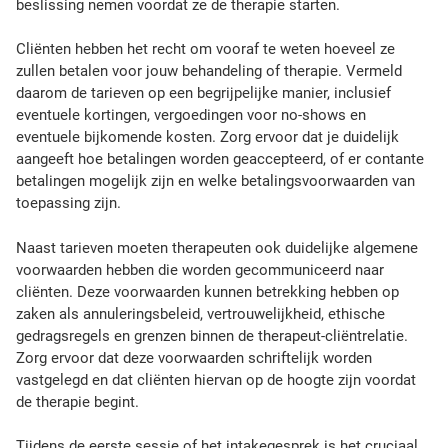
e
beslissing nemen voordat ze de therapie starten.
r
o
Cliënten hebben het recht om vooraf te weten hoeveel ze
l
zullen betalen voor jouw behandeling of therapie. Vermeld
i
daarom de tarieven op een begrijpelijke manier, inclusief
n
eventuele kortingen, vergoedingen voor no-shows en
h
eventuele bijkomende kosten. Zorg ervoor dat je duidelijk
e
aangeeft hoe betalingen worden geaccepteerd, of er contante
t
betalingen mogelijk zijn en welke betalingsvoorwaarden van
w
toepassing zijn.
e
l
Naast tarieven moeten therapeuten ook duidelijke algemene
z
voorwaarden hebben die worden gecommuniceerd naar
i
cliënten. Deze voorwaarden kunnen betrekking hebben op
j
zaken als annuleringsbeleid, vertrouwelijkheid, ethische
n
gedragsregels en grenzen binnen de therapeut-cliëntrelatie.
v
Zorg ervoor dat deze voorwaarden schriftelijk worden
a
vastgelegd en dat cliënten hiervan op de hoogte zijn voordat
n
de therapie begint.
o
n
Tijdens de eerste sessie of het intakegesprek is het cruciaal