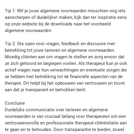
i
e
Tip 1: Wil je jouw algemene voorwaarden misschien nog iets
d
aanscherpen of duidelijker maken, kijk dan ter inspiratie eens
e
op onze website bij de downloads naar het voorbeeld
n
algemene voorwaarden.
v
a
Tip 2: Sta open voor vragen, feedback en discussie met
n
betrekking tot jouw tarieven en algemene voorwaarden.
h
Moedig cliënten aan om vragen te stellen en zorg ervoor dat
o
ze zich gehoord en begrepen voelen. Als therapeut kun je ook
o
actief vragen naar hun verwachtingen en eventuele zorgen die
g
ze hebben met betrekking tot de financiële aspecten van de
w
therapie. Dit helpt bij het opbouwen van vertrouwen en toont
a
aan dat je transparant en betrokken bent.
a
r
Conclusie
d
Duidelijke communicatie over tarieven en algemene
i
voorwaarden is van cruciaal belang voor therapeuten om een
g
vertrouwensvolle en professionele therapeut-cliëntrelatie aan
e
te gaan en te behouden. Door transparantie te bieden, zowel