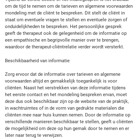
z
om de tijd te nemen om de tarieven en algemene voorwaarden
e
mondeling met de cliënt te bespreken. Dit stelt de cliënt in
c
staat om eventuele vragen te stellen en eventuele zorgen of
l
onduidelijkheden te bespreken. Het persoonlijke gesprek
i
geeft de therapeut ook de gelegenheid om de informatie op
ë
een empathische en begripvolle manier over te brengen,
n
waardoor de therapeut-cliëntrelatie verder wordt versterkt.
t
e
Beschikbaarheid van informatie
n
.
Zorg ervoor dat de informatie over tarieven en algemene
N
voorwaarden altijd en gemakkelijk toegankelijk is voor
a
cliënten. Naast het verstrekken van deze informatie tijdens
a
het eerste contact en het mondeling bespreken ervan, moet
s
deze dus ook beschikbaar zijn op de website van de praktijk,
t
in wachtruimtes of in de vorm van gedrukte materialen die
h
cliënten mee naar huis kunnen nemen. Door de informatie op
e
verschillende manieren beschikbaar te stellen, geeft u cliënten
t
de mogelijkheid om deze op hun gemak door te nemen en er
b
later naar terug te verwijzen.