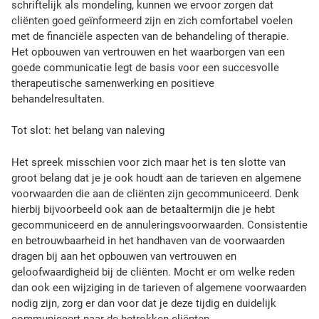
z
schriftelijk als mondeling, kunnen we ervoor zorgen dat
o
cliënten goed geïnformeerd zijn en zich comfortabel voelen
r
met de financiële aspecten van de behandeling of therapie.
g
Het opbouwen van vertrouwen en het waarborgen van een
e
goede communicatie legt de basis voor een succesvolle
n
therapeutische samenwerking en positieve
e
behandelresultaten.
f
f
Tot slot: het belang van naleving
e
c
Het spreek misschien voor zich maar het is ten slotte van
t
groot belang dat je je ook houdt aan de tarieven en algemene
i
voorwaarden die aan de cliënten zijn gecommuniceerd. Denk
e
hierbij bijvoorbeeld ook aan de betaaltermijn die je hebt
v
gecommuniceerd en de annuleringsvoorwaarden. Consistentie
e
en betrouwbaarheid in het handhaven van de voorwaarden
b
dragen bij aan het opbouwen van vertrouwen en
e
geloofwaardigheid bij de cliënten. Mocht er om welke reden
h
dan ook een wijziging in de tarieven of algemene voorwaarden
a
nodig zijn, zorg er dan voor dat je deze tijdig en duidelijk
n
communiceert naar de betrokken cliënten.