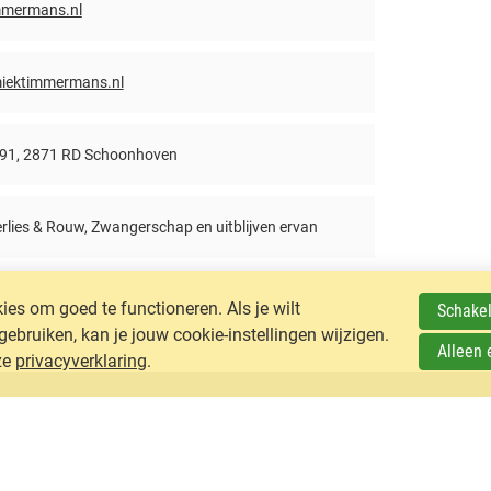
mmermans.nl
miektimmermans.nl
 91, 2871 RD Schoonhoven
lies & Rouw, Zwangerschap en uitblijven ervan
es om goed te functioneren. Als je wilt
Schakel
ruiken, kan je jouw cookie-instellingen wijzigen.
Alleen 
ze
privacyverklaring
.