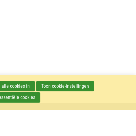
 alle cookies in
Toon cookie-instellingen
essentiële cookies
© VIV Nederland – 2023
F
Contact