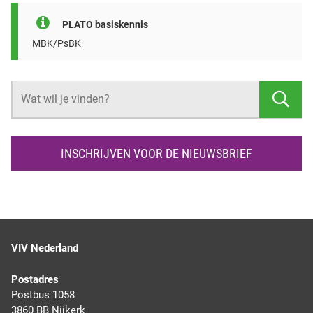
PLATO basiskennis
MBK/PsBK
Z
O
E
K
INSCHRIJVEN VOOR DE NIEUWSBRIEF
E
N
VIV Nederland
Postadres
Postbus 1058
3860 BB Nijkerk