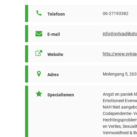
06-27193382
Telefoon
info@sylviadijksh
E-mail
http://www.sylvia
Website
Molengang 5, 263
Adres
Angst en paniek k
Specialismen
Emotioneel Evenwi
NAH Niet aangebor
Codependentie- Ve
Hechtingsproblem
en Verlies, Sexual
Vermoeidheid & Bu