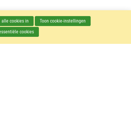
 alle cookies in
Toon cookie-instellingen
essentiële cookies
© VIV Nederland – 2023
F
Contact
o
Veelgestelde vragen
o
t
e
r