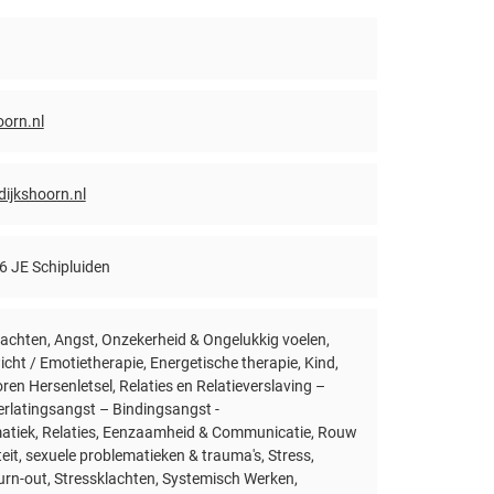
oorn.nl
dijkshoorn.nl
6 JE Schipluiden
lachten, Angst, Onzekerheid & Ongelukkig voelen,
cht / Emotietherapie, Energetische therapie, Kind,
en Hersenletsel, Relaties en Relatieverslaving –
rlatingsangst – Bindingsangst -
atiek, Relaties, Eenzaamheid & Communicatie, Rouw
iteit, sexuele problematieken & trauma's, Stress,
rn-out, Stressklachten, Systemisch Werken,