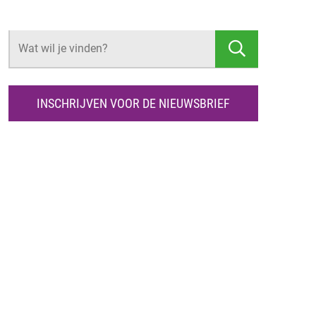
Z
O
E
K
INSCHRIJVEN VOOR DE NIEUWSBRIEF
E
N