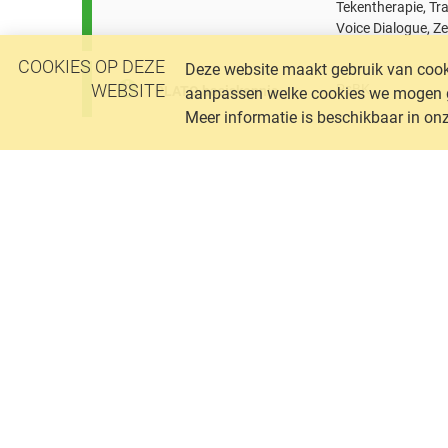
Tekentherapie, Tr
Voice Dialogue, Ze
COOKIES OP DEZE
Deze website maakt gebruik van cooki
WEBSITE
PsBK
PLATO basiskennis
aanpassen welke cookies we mogen geb
Meer informatie is beschikbaar in on
VIV Nederland
Postadres
Postbus 1058
3860 BB Nijkerk
085 400 04 42
info@vivnederland.nl