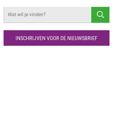
Z
O
E
K
INSCHRIJVEN VOOR DE NIEUWSBRIEF
E
N