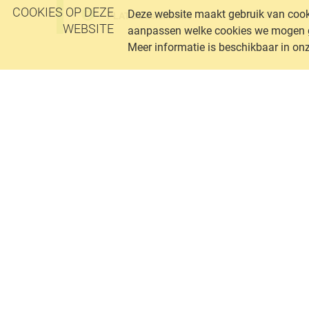
COOKIES OP DEZE
Deze website maakt gebruik van cooki
MBK/PsBK
PLATO basiskennis
WEBSITE
aanpassen welke cookies we mogen geb
Meer informatie is beschikbaar in on
VIV Nederland
Postadres
Postbus 1058
3860 BB Nijkerk
085 400 04 42
info@vivnederland.nl