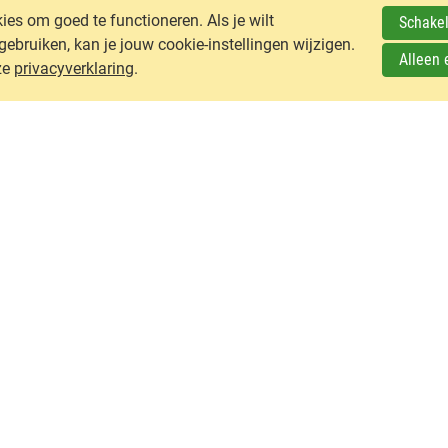
es om goed te functioneren. Als je wilt
Schakel
ruiken, kan je jouw cookie-instellingen wijzigen.
Alleen 
ze
privacyverklaring
.