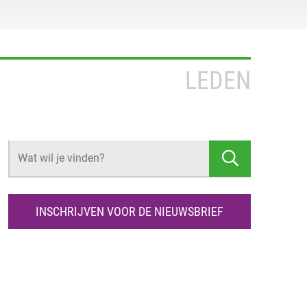
LEDEN
Z
O
E
K
INSCHRIJVEN VOOR DE NIEUWSBRIEF
E
N