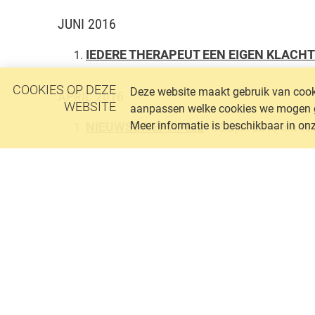
JUNI 2016
IEDERE THERAPEUT EEN EIGEN KLACH
COOKIES OP DEZE
Deze website maakt gebruik van cooki
APRIL 2016
WEBSITE
aanpassen welke cookies we mogen geb
Meer informatie is beschikbaar in on
NIEUWSBRIEF APRIL
- 10 april 2016 om 12
VIV Nederland
Postadres
Postbus 1058
3860 BB Nijkerk