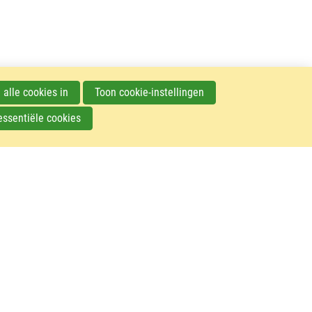
 alle cookies in
Toon cookie-instellingen
essentiële cookies
© VIV Nederland – 2023
F
Contact
o
Veelgestelde vragen
o