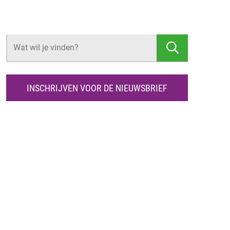
Z
O
E
K
INSCHRIJVEN VOOR DE NIEUWSBRIEF
E
N