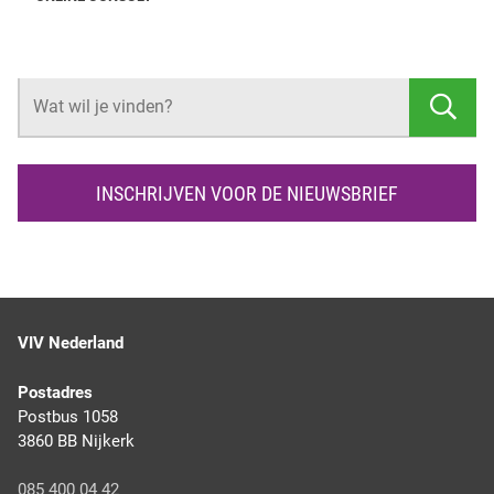
s
p
o
e
A
d
o
o
r
p
I
s
Z
t
k
p
n
O
E
K
INSCHRIJVEN VOOR DE NIEUWSBRIEF
E
N
VIV Nederland
Postadres
Postbus 1058
3860 BB Nijkerk
085 400 04 42