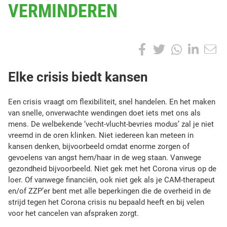
VERMINDEREN
A
T
S
T
S
F
T
W
L
h
O
a
w
h
i
a
P
E
Elke crisis biedt kansen
r
:
c
i
a
n
e
l
t
Een crisis vraagt om flexibiliteit, snel handelen. En het maken
e
t
t
k
k
h
van snelle, onverwachte wendingen doet iets met ons als
i
mens. De welbekende ‘vecht-vlucht-bevries modus’ zal je niet
b
t
s
e
e
s
vreemd in de oren klinken. Niet iedereen kan meteen in
p
o
e
A
d
kansen denken, bijvoorbeeld omdat enorme zorgen of
c
o
gevoelens van angst hem/haar in de weg staan. Vanwege
r
o
r
p
I
s
gezondheid bijvoorbeeld. Niet gek met het Corona virus op de
t
loer. Of vanwege financiën, ook niet gek als je CAM-therapeut
i
k
p
n
en/of ZZP’er bent met alle beperkingen die de overheid in de
s
strijd tegen het Corona crisis nu bepaald heeft en bij velen
voor het cancelen van afspraken zorgt.
i