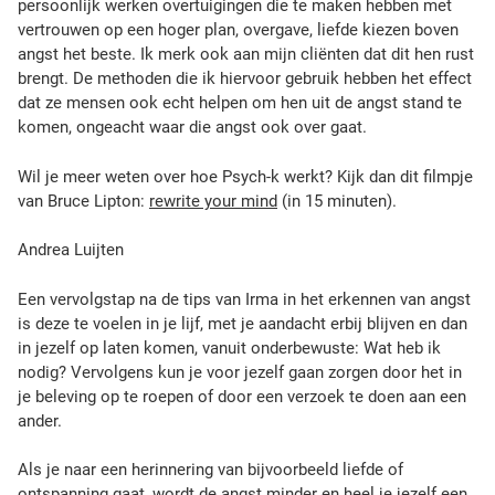
persoonlijk werken overtuigingen die te maken hebben met
vertrouwen op een hoger plan, overgave, liefde kiezen boven
angst het beste. Ik merk ook aan mijn cliënten dat dit hen rust
brengt. De methoden die ik hiervoor gebruik hebben het effect
dat ze mensen ook echt helpen om hen uit de angst stand te
komen, ongeacht waar die angst ook over gaat.
Wil je meer weten over hoe Psych-k werkt? Kijk dan dit filmpje
van Bruce Lipton:
rewrite your mind
(in 15 minuten).
Andrea Luijten
Een vervolgstap na de tips van Irma in het erkennen van angst
is deze te voelen in je lijf, met je aandacht erbij blijven en dan
in jezelf op laten komen, vanuit onderbewuste: Wat heb ik
nodig? Vervolgens kun je voor jezelf gaan zorgen door het in
je beleving op te roepen of door een verzoek te doen aan een
ander.
Als je naar een herinnering van bijvoorbeeld liefde of
ontspanning gaat, wordt de angst minder en heel je jezelf een