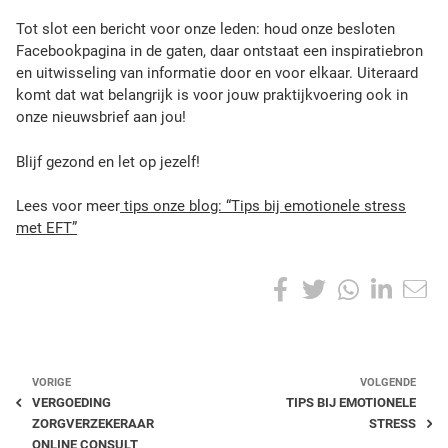
Tot slot een bericht voor onze leden: houd onze besloten
Facebookpagina in de gaten, daar ontstaat een inspiratiebron
en uitwisseling van informatie door en voor elkaar. Uiteraard
komt dat wat belangrijk is voor jouw praktijkvoering ook in
onze nieuwsbrief aan jou!
Blijf gezond en let op jezelf!
Lees voor meer
tips onze blog: “Tips bij emotionele stress
met EFT”
S
F
T
W
L
h
a
w
h
i
a
r
c
i
a
n
e
VORIGE
VOLGENDE
t
e
t
t
k
VERGOEDING
TIPS BIJ EMOTIONELE
h
ZORGVERZEKERAAR
STRESS
i
b
t
s
e
ONLINE CONSULT