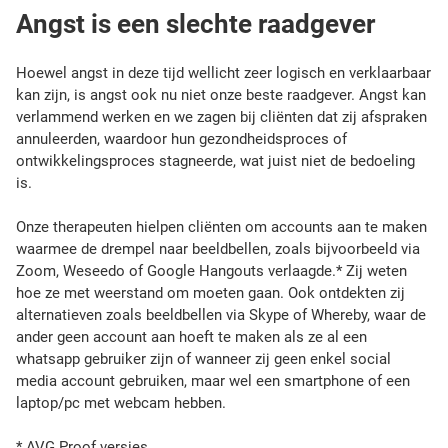
Angst is een slechte raadgever
s
b
Hoewel angst in deze tijd wellicht zeer logisch en verklaarbaar
i
kan zijn, is angst ook nu niet onze beste raadgever. Angst kan
verlammend werken en we zagen bij cliënten dat zij afspraken
e
annuleerden, waardoor hun gezondheidsproces of
ontwikkelingsproces stagneerde, wat juist niet de bedoeling
d
is.
t
Onze therapeuten hielpen cliënten om accounts aan te maken
k
waarmee de drempel naar beeldbellen, zoals bijvoorbeeld via
Zoom, Weseedo of Google Hangouts verlaagde.* Zij weten
a
hoe ze met weerstand om moeten gaan. Ook ontdekten zij
n
alternatieven zoals beeldbellen via Skype of Whereby, waar de
ander geen account aan hoeft te maken als ze al een
s
whatsapp gebruiker zijn of wanneer zij geen enkel social
e
media account gebruiken, maar wel een smartphone of een
laptop/pc met webcam hebben.
n
* AVG Proof versies