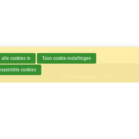
 alle cookies in
Toon cookie-instellingen
essentiële cookies
© VIV Nederland – 2023
F
Contact
o
Veelgestelde vragen
o
t
e
r
m