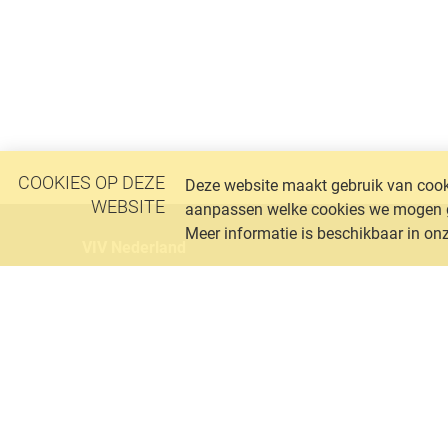
l
e
d
e
COOKIES OP DEZE
Deze website maakt gebruik van cooki
n
WEBSITE
aanpassen welke cookies we mogen geb
Meer informatie is beschikbaar in on
VIV Nederland
e
n
Postadres
Postbus 1058
n
3860 BB Nijkerk
a
085 400 04 42
info@vivnederland.nl
s