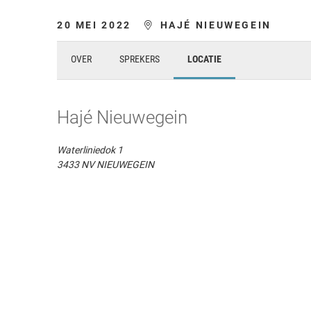
V
20 MEI 2022
HAJÉ NIEUWEGEIN
I
OVER
SPREKERS
LOCATIE
V
Hajé Nieuwegein
A
L
Waterliniedok 1
3433 NV NIEUWEGEIN
V
v
o
o
r