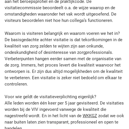
j
aan het beroepsprofiel en de praktijkcode. De
k
visitatiecommissie beoordeelt o.a. de wijze waarop en de
v
omstandigheden waaronder het vak wordt uitgeoefend. De
i
visiteurs beoordelen niet hoe hun collega’s functioneren.
s
i
Waarom is visiteren belangrijk en waarom voeren we het in?
t
De basisgedachte achter visitatie is dat tekortkomingen in de
a
kwaliteit van zorg zelden te wijten zijn aan onkunde,
t
ondeskundigheid of desinteresse van zorgprofessionals.
i
Verbeterpunten hangen eerder samen met de organisatie van
e
de zorg. Immers, het proces levert die kwaliteit waarvoor het
?
ontworpen is. Er zijn dus altijd mogelijkheden om de kwaliteit
V
te verbeteren. Een visitatie is zeker niet bedoeld om elkaar te
i
controleren.
s
i
Voor wie geldt de visitatieverplichting eigenlijk?
t
Alle leden worden één keer per 5 jaar gevisiteerd. De visitaties
a
worden bij de VIV ingevoerd vanwege de kwaliteit die
t
nagestreefd wordt. En in het licht van de
WKKGZ
zodat we ook
i
naar buiten laten zien transparant, professioneel en open te
e
handelen.