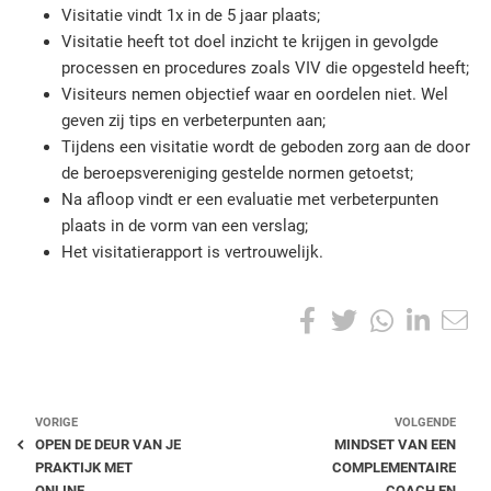
e
Visitatie vindt 1x in de 5 jaar plaats;
d
Visitatie heeft tot doel inzicht te krijgen in gevolgde
o
processen en procedures zoals VIV die opgesteld heeft;
o
Visiteurs nemen objectief waar en oordelen niet. Wel
r
geven zij tips en verbeterpunten aan;
l
Tijdens een visitatie wordt de geboden zorg aan de door
i
de beroepsvereniging gestelde normen getoetst;
c
Na afloop vindt er een evaluatie met verbeterpunten
h
plaats in de vorm van een verslag;
t
i
Het visitatierapport is vertrouwelijk.
n
g
S
F
T
W
L
v
h
a
a
w
h
i
a
n
r
d
c
i
a
n
e
e
VORIGE
VOLGENDE
t
e
t
t
k
o
OPEN DE DEUR VAN JE
MINDSET VAN EEN
h
r
PRAKTIJK MET
COMPLEMENTAIRE
i
ONLINE
COACH EN