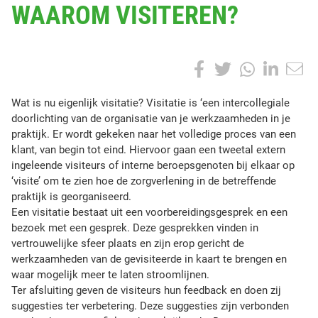
WAAROM VISITEREN?
A
T
S
T
S
F
T
W
L
h
O
a
w
h
i
a
P
W
Wat is nu eigenlijk visitatie? Visitatie is ‘een intercollegiale
r
:
a
doorlichting van de organisatie van je werkzaamheden in je
c
i
a
n
e
t
praktijk. Er wordt gekeken naar het volledige proces van een
t
e
t
t
k
i
klant, van begin tot eind. Hiervoor gaan een tweetal extern
h
s
ingeleende visiteurs of interne beroepsgenoten bij elkaar op
i
b
t
s
e
n
‘visite’ om te zien hoe de zorgverlening in de betreffende
s
u
praktijk is georganiseerd.
p
o
e
A
d
e
Een visitatie bestaat uit een voorbereidingsgesprek en een
o
i
bezoek met een gesprek. Deze gesprekken vinden in
o
r
p
I
s
g
vertrouwelijke sfeer plaats en zijn erop gericht de
t
e
werkzaamheden van de gevisiteerde in kaart te brengen en
k
p
n
n
waar mogelijk meer te laten stroomlijnen.
l
Ter afsluiting geven de visiteurs hun feedback en doen zij
i
suggesties ter verbetering. Deze suggesties zijn verbonden