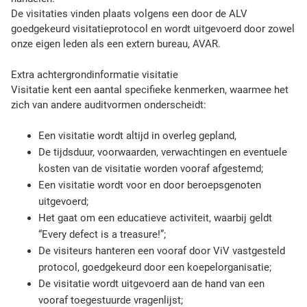
i
De visitaties vinden plaats volgens een door de ALV
s
goedgekeurd visitatieprotocol en wordt uitgevoerd door zowel
‘
onze eigen leden als een extern bureau, AVAR.
e
e
Extra achtergrondinformatie visitatie
n
Visitatie kent een aantal specifieke kenmerken, waarmee het
i
zich van andere auditvormen onderscheidt:
n
t
Een visitatie wordt altijd in overleg gepland,
e
De tijdsduur, voorwaarden, verwachtingen en eventuele
r
kosten van de visitatie worden vooraf afgestemd;
c
Een visitatie wordt voor en door beroepsgenoten
o
uitgevoerd;
l
Het gaat om een educatieve activiteit, waarbij geldt
l
“Every defect is a treasure!”;
e
De visiteurs hanteren een vooraf door ViV vastgesteld
g
protocol, goedgekeurd door een koepelorganisatie;
i
a
De visitatie wordt uitgevoerd aan de hand van een
l
vooraf toegestuurde vragenlijst;