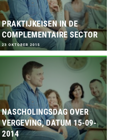
PRAKTIJKEISEN IN DE
COMPLEMENTAIRE SECTOR
G
23 OKTOBER 2015
E
P
L
A
A
T
S
T
O
P
:
NASCHOLINGSDAG OVER
VERGEVING, DATUM 15-09-
2014