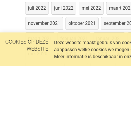
juli 2022
juni 2022
mei 2022
maart 202
november 2021
oktober 2021
september 2
maart 2021
februari 2021
januari 2021
COOKIES OP DEZE
Deze website maakt gebruik van cooki
WEBSITE
aanpassen welke cookies we mogen geb
mei 2020
april 2020
maart 2020
decem
Meer informatie is beschikbaar in on
augustus 2019
juli 2019
juni 2019
janu
september 2018
april 2017
januari 2017
september 2016
augustus 2016
juli 2016
oktober 2015
september 2015
september 