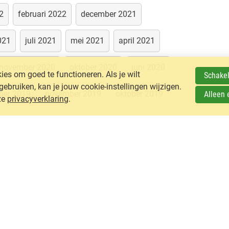
2
februari 2022
december 2021
021
juli 2021
mei 2021
april 2021
november 2020
oktober 2020
juni 2020
es om goed te functioneren. Als je wilt
Schakel
ruiken, kan je jouw cookie-instellingen wijzigen.
ber 2019
november 2019
oktober 2019
Alleen 
ze
privacyverklaring
.
ari 2019
november 2018
december 2016
oktober 2016
juni 2016
april 2016
december 2015
2014
juni 2014