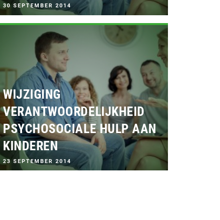
G
30 SEPTEMBER 2014
E
P
L
A
A
T
S
T
O
P
WIJZIGING
:
VERANTWOORDELIJKHEID
PSYCHOSOCIALE HULP AAN
KINDEREN
G
23 SEPTEMBER 2014
E
P
L
A
A
T
S