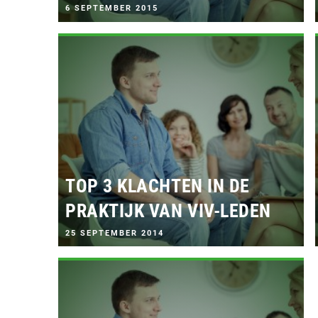
G
6 SEPTEMBER 2015
E
P
L
A
A
T
S
T
O
P
:
TOP 3 KLACHTEN IN DE
PRAKTIJK VAN VIV-LEDEN
G
25 SEPTEMBER 2014
E
P
L
A
A
T
S