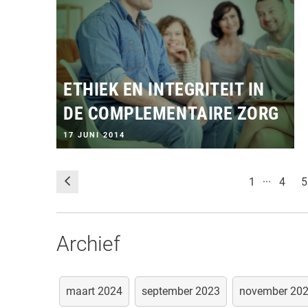
T
O
P
:
ETHIEK EN INTEGRITEIT IN
DE COMPLEMENTAIRE ZORG
G
17 JUNI 2014
E
P
L
...
A
1
4
5
A
T
S
T
O
Archief
P
:
maart 2024
september 2023
november 20