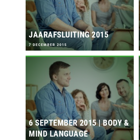
JAARAFSLUITING 2015
G
7 DECEMBER 2015
E
P
L
A
A
T
S
T
O
P
:
6 SEPTEMBER 2015 | BODY &
MIND LANGUAGE